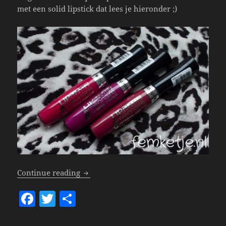
met een solid lipstick dat lees je hieronder ;)
Miss Sporty – Lip Millionaire Liquid Lip
Continue reading
F
T
S
a
w
h