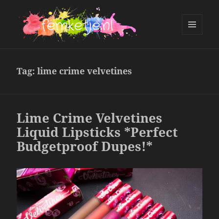
MENU
AND
femketje.nl
WIDGETS
Tag:
lime crime velvetines
Lime Crime Velvetines
Liquid Lipsticks *Perfect
Budgetproof Dupes!*