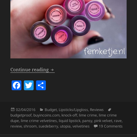
Lime Crime Velvetines Liquid Lipsticks
Continue reading
F
T
S
a
w
h
c
itt
a
Posted
Categories
Tags
02/04/2016
Budget
,
Lipsticks/Lipgloss
,
Reviews
e
er
re
on
budgetproof
,
buyincoins.com
,
knock-off
,
lime crime
,
lime crime
b
dupe
,
lime crime velvetines
,
liquid lipstick
,
pansy
,
pink velvet
,
rave
,
on Lime 
review
,
shroom
,
suedeberry
,
utopia
,
velvetines
19 Comments
o