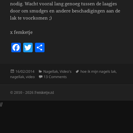
nodig. Wacht vooral lang genoeg tussen de laagjes
door om smudges en andere beschadigingen aan de
lak te voorkomen ;)
x femketje
F
T
S
a
w
h
c
itt
a
Posted
Categories
Tags
16/02/2014
Nagellak
,
Video's
hoe ik mijn nagels lak
,
e
er
re
on
on Hoe Ik Mijn Nagels Lak!
nagellak
,
video
13 Comments
b
o
© 2010 - 2026 Femketje.nl
o
//
k