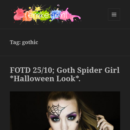
MENU
AND
femketje.nl
WIDGETS
Tag:
gothic
FOTD 25/10; Goth Spider Girl
*Halloween Look*.