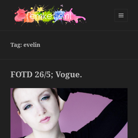
MENU
AND
femketje.nl
WIDGETS
Tag:
evelin
FOTD 26/5; Vogue.