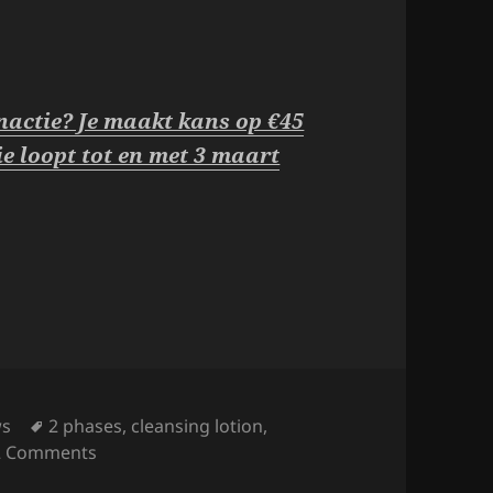
inactie? Je maakt kans op €45
e loopt tot en met 3 maart
Tags
ws
2 phases
,
cleansing lotion
,
on 2X Kruidvat Oogmake-up Removers.
2 Comments