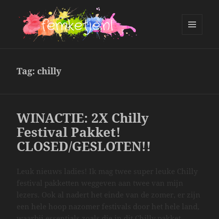
MENU
AND
femketje.nl
WIDGETS
Tag:
chilly
WINACTIE: 2X Chilly
Festival Pakket!
CLOSED/GESLOTEN!!
Leuk nieuws ladies! Ik mag twee super leuke Chilly
festival pakketten weggeven aan twee van mijn
lezers. Ook al nadert het einde van de zomer, er zijn
een hele hoop nazomer festivals door het hele land,
waarbij essentials zoals die in dit Chilly pakket