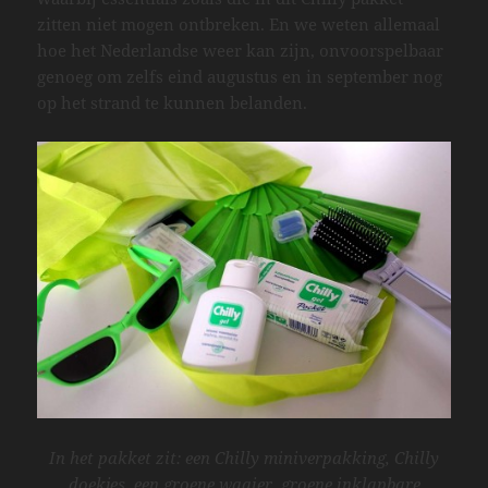
zitten niet mogen ontbreken. En we weten allemaal
hoe het Nederlandse weer kan zijn, onvoorspelbaar
genoeg om zelfs eind augustus en in september nog
op het strand te kunnen belanden.
In het pakket zit: een Chilly miniverpakking, Chilly
doekjes, een groene waaier, groene inklapbare