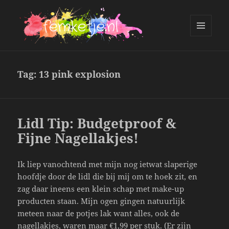
MENU
AND
femketje.nl
WIDGETS
Tag:
13 pink explosion
Lidl Tip: Budgetproof &
Fijne Nagellakjes!
Ik liep vanochtend met mijn nog ietwat slaperige
hoofdje door de lidl die bij mij om te hoek zit, en
zag daar ineens een klein schap met make-up
producten staan. Mijn ogen gingen natuurlijk
meteen naar de potjes lak want alles, ook de
nagellakjes, waren maar €1,99 per stuk. (Er zijn