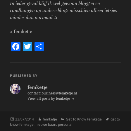
In ieder geval blijf ik wel gewoon bloggen en
rondhangen op andere blogs misschien alleen ietsjes
minder dan normaal :3
x femketje
F
T
S
a
w
h
c
itt
a
e
er
re
PUBLISHED BY
b
femketje
o
contact: business@femketje.nl
View all posts by femketje
o
k
Posted
Author
Categories
Tags
23/07/2014
femketje
Get To Know Femketje
get to
on
know femketje
,
nieuwe baan
,
personal