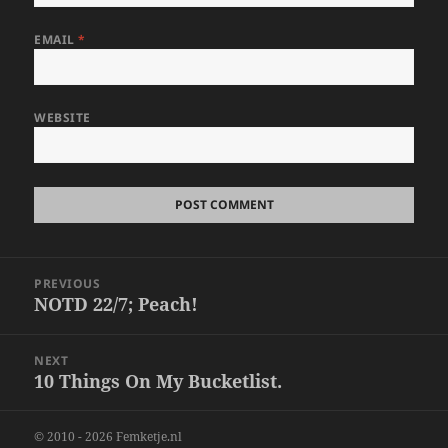
EMAIL
*
WEBSITE
Post
PREVIOUS
navigation
NOTD 22/7; Peach!
Previous
post:
NEXT
10 Things On My Bucketlist.
Next
post:
© 2010 - 2026 Femketje.nl