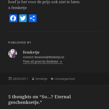
hoef je het voor de prijs ook niet te laten.
x femketje
F
T
S
a
w
h
c
itt
a
e
er
re
PUBLISHED BY
b
femketje
o
contact: business@femketje.nl
View all posts by femketje
o
k
Posted
Author
Categories
28/02/2011
femketje
Uncategorized
on
5 thoughts on “So…? Eternal
geschenksetje.”