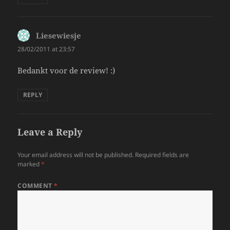
Liesewiesje
says:
28/02/2011 at 23:57
Bedankt voor de review! :)
REPLY
Leave a Reply
Your email address will not be published.
Required fields are
marked
*
COMMENT
*