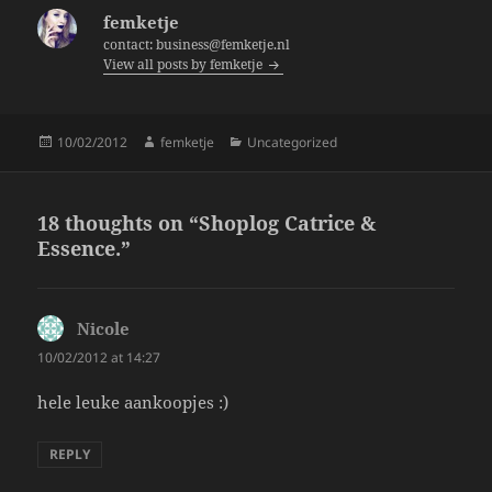
b
femketje
o
contact: business@femketje.nl
View all posts by femketje
o
k
Posted
Author
Categories
10/02/2012
femketje
Uncategorized
on
18 thoughts on “Shoplog Catrice &
Essence.”
Nicole
says:
10/02/2012 at 14:27
hele leuke aankoopjes :)
REPLY