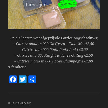
En als laatste wat afgeprijsde Catrice oogschaduws;
– Catrice quad in 020 Go Green – Take Me! €2,50.
– Catrice duo 090 Pink! Pink! Pink! €2,50.
– Catrice duo 060 Knight Rider Is Calling €2,50.
– Catrice mono in 060 I Love Champagne €1,00.
x femketje
F
T
S
a
w
h
c
itt
a
e
er
re
PUBLISHED BY