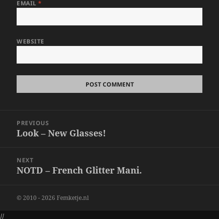
EMAIL
*
WEBSITE
Post
PREVIOUS
navigation
Look – New Glasses!
Previous
post:
NEXT
NOTD – French Glitter Mani.
Next
post:
© 2010 - 2026 Femketje.nl
//