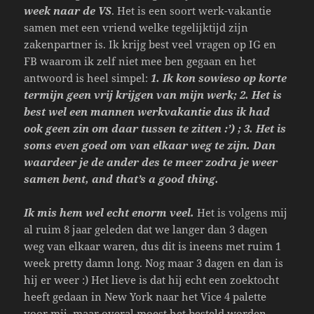
week naar de VS
. Het is een soort werk-vakantie
samen met een vriend welke tegelijktijd zijn
zakenpartner is. Ik krijg best veel vragen op IG en
FB waarom ik zelf niet mee ben gegaan en het
antwoord is heel simpel:
1. Ik kon sowieso op korte
termijn geen vrij krijgen van mijn werk; 2. Het is
best wel een mannen werkvakantie dus ik had
ook geen zin om daar tussen te zitten :’) ; 3. Het is
soms even goed om van elkaar weg te zijn. Dan
waardeer je de ander des te meer zodra je weer
samen bent, and that’s a good thing.
Ik mis hem wel echt enorm veel.
Het is volgens mij
al ruim 8 jaar geleden dat we langer dan 3 dagen
weg van elkaar waren, dus dit is ineens met ruim 1
week pretty damn long. Nog maar 3 dagen en dan is
hij er weer :) Het lieve is dat hij echt een zoektocht
heeft gedaan in New York naar het Vice 4 palette
voor mij, maar overal moest het besteld worden..