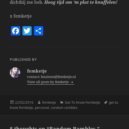
dichtbij me heb.
Hoog tijd om ‘m plat te knuffelen!
x femketje
F
T
S
a
w
h
c
itt
a
e
er
re
PUBLISHED BY
b
femketje
o
contact: business@femketje.nl
View all posts by femketje
o
k
Posted
Author
Categories
Tags
22/02/2016
femketje
Get To Know Femketje
get to
on
know femketje
,
personal
,
random rambles
8 thoughts on “Random Rambles.”