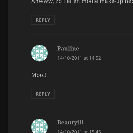
Ahwww, zo lief en mooie make-up heb
REPLY
Pauline
says:
14/10/2011 at 14:52
Mooi!
REPLY
Beautyill
says:
14/10/2011 at 15:45