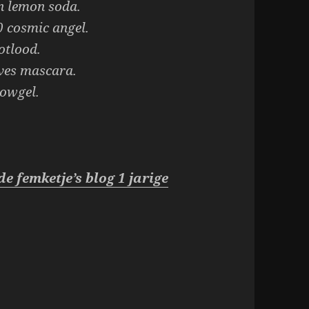
n lemon soda.
0 cosmic angel.
tlood.
ves mascara.
rowgel.
de femketje’s blog 1 jarige