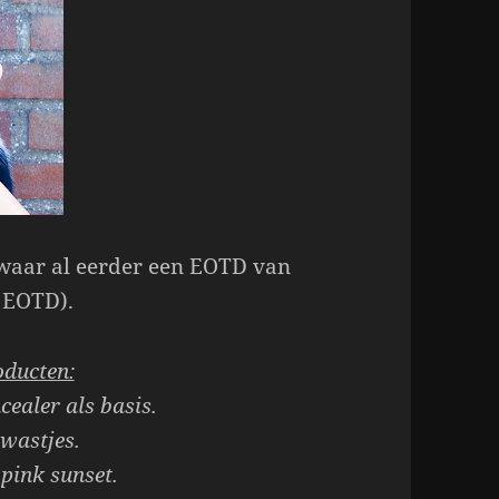
 waar al eerder een EOTD van
 EOTD).
oducten:
cealer als basis.
kwastjes.
 pink sunset.