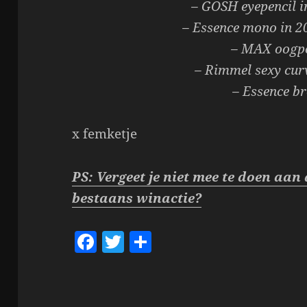
– GOSH eyepencil i
– Essence mono in 2
– MAX oogpo
– Rimmel sexy cur
– Essence b
x femketje
PS: Vergeet je niet mee te doen aan 
bestaans winactie?
F
T
S
a
w
h
c
itt
a