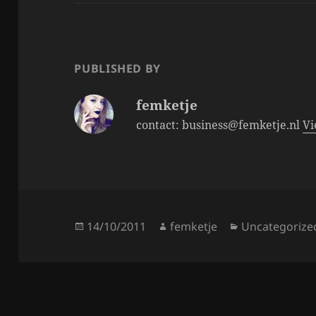
e
er
re
b
o
o
PUBLISHED BY
k
femketje
contact: business@femketje.nl
Vi
Posted
Author
Categories
14/10/2011
femketje
Uncategorize
on