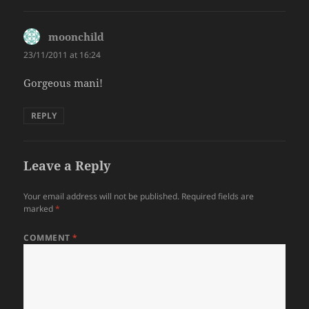
moonchild
says:
23/11/2011 at 16:24
Gorgeous mani!
REPLY
Leave a Reply
Your email address will not be published.
Required fields are
marked
*
COMMENT
*