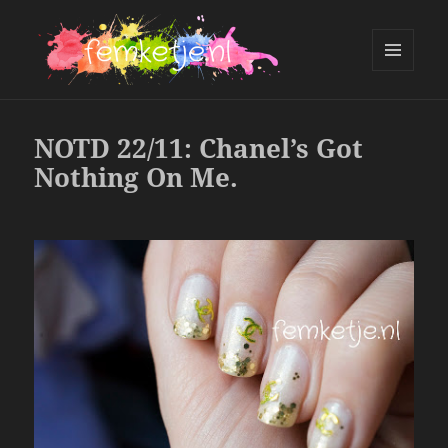
MENU
AND
femketje.nl
WIDGETS
NOTD 22/11: Chanel’s Got
Nothing On Me.