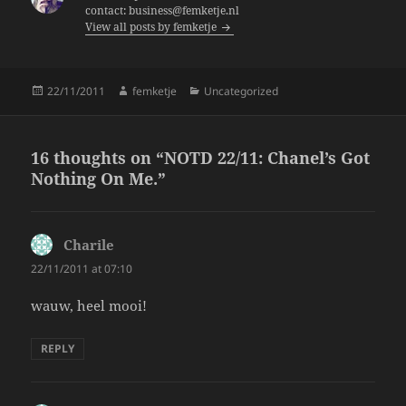
o
contact: business@femketje.nl
View all posts by femketje
o
k
Posted
Author
Categories
22/11/2011
femketje
Uncategorized
on
16 thoughts on “NOTD 22/11: Chanel’s Got
Nothing On Me.”
Charile
says:
22/11/2011 at 07:10
wauw, heel mooi!
REPLY