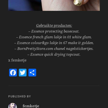
Gebruikte producten:
– Essence protecting basecoat.
– Essence french glam lakje in 01 white glam.
– Essence colour&go lakje in 67 make it golden.
– BornPrettyStore.com chanel nagelstickertjes.
– Essence quick drying topcoat.
x femketje
F
T
S
a
w
h
c
itt
a
e
er
re
PUBLISHED BY
b
femketje