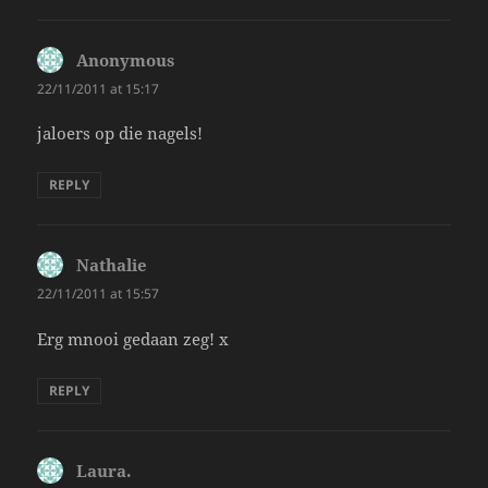
Anonymous
says:
22/11/2011 at 15:17
jaloers op die nagels!
REPLY
Nathalie
says:
22/11/2011 at 15:57
Erg mnooi gedaan zeg! x
REPLY
Laura.
says: