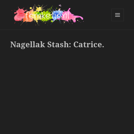
MENU
AND
femketje.nl
WIDGETS
Nagellak Stash: Catrice.