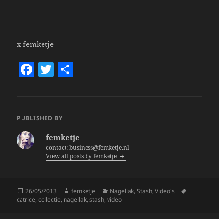
x femketje
F
T
S
a
w
h
c
itt
a
e
er
re
PUBLISHED BY
b
femketje
o
contact: business@femketje.nl
View all posts by femketje
o
k
Posted
Author
Categories
Tags
26/05/2013
femketje
Nagellak
,
Stash
,
Video's
on
catrice
,
collectie
,
nagellak
,
stash
,
video