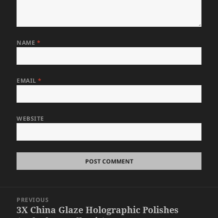
NAME
*
EMAIL
*
WEBSITE
Post
PREVIOUS
navigation
3X China Glaze Holographic Polishes
Previous