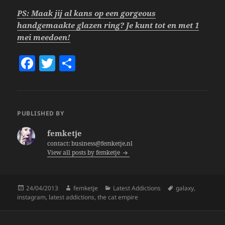
PS: Maak jij al kans op een gorgeous
handgemaakte glazen ring? Je kunt tot en met 1
mei meedoen!
F
T
S
a
w
h
c
itt
a
e
er
re
PUBLISHED BY
b
femketje
o
contact: business@femketje.nl
View all posts by femketje
o
k
Posted
Author
Categories
Tags
24/04/2013
femketje
Latest Addictions
galaxy
,
on
instagram
,
latest addictions
,
the cat empire