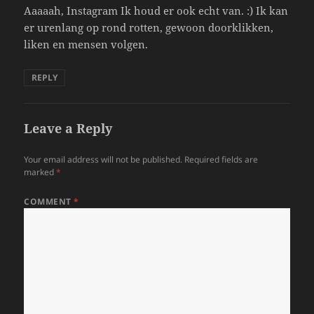
Aaaaah, Instagram Ik houd er ook echt van. :) Ik kan
er urenlang op rond rotten, gewoon doorklikken,
liken en mensen volgen.
REPLY
Leave a Reply
Your email address will not be published.
Required fields are
marked
*
COMMENT
*