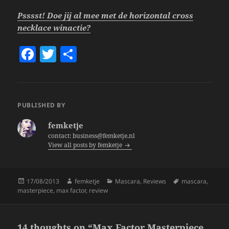
Psssst! Doe jij al mee met de horizontal cross
necklace winactie?
F
T
S
a
w
h
c
itt
a
e
er
re
PUBLISHED BY
b
femketje
o
contact: business@femketje.nl
View all posts by femketje
o
k
Posted
Author
Categories
Tags
17/08/2013
femketje
Mascara
,
Reviews
mascara
,
on
masterpiece
,
max factor
,
review
14 thoughts on “Max Factor Masterpiece