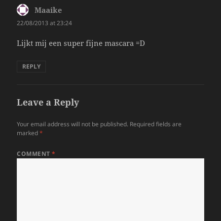
Maaike
says:
22/08/2013 at 23:24
Lijkt mij een super fijne mascara =D
REPLY
Leave a Reply
Your email address will not be published.
Required fields are
marked
*
COMMENT
*