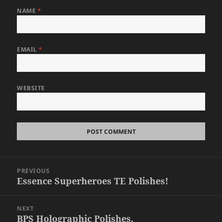
NAME
*
EMAIL
*
WEBSITE
Post
PREVIOUS
navigation
Essence Superheroes TE Polishes!
Previous
post:
NEXT
BPS Holographic Polishes.
Next