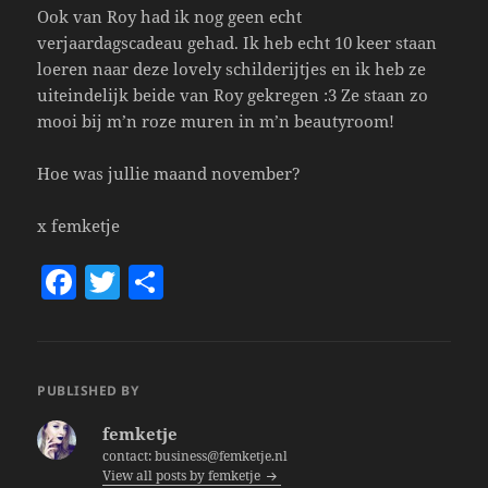
Ook van Roy had ik nog geen echt
verjaardagscadeau gehad. Ik heb echt 10 keer staan
loeren naar deze lovely schilderijtjes en ik heb ze
uiteindelijk beide van Roy gekregen :3 Ze staan zo
mooi bij m’n roze muren in m’n beautyroom!
Hoe was jullie maand november?
x femketje
F
T
S
a
w
h
c
itt
a
e
er
re
PUBLISHED BY
b
femketje
o
contact: business@femketje.nl
View all posts by femketje