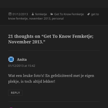
o
k
Posted
Author
Categories
Tags
01/12/2013
femketje
Get To Know Femketje
get to
on
know femketje
,
november 2013
,
personal
21 thoughts on “Get To Know Femketje;
November 2013.”
Anita
says:
01/12/2013 at 15:42
Wat een leuke foto’s! En gefeliciteerd met je eigen
plekje, is toch altijd lekker!
REPLY