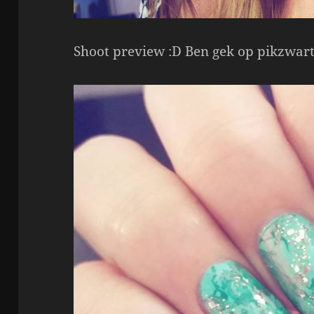
Shoot preview :D Ben gek op pikzwar