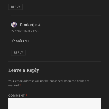
REPLY
femketje
says:
22/09/2016 at 21:58
Thanks :D
REPLY
Leave a Reply
Your email address will not be published.
Required fields are
marked
*
COMMENT
*