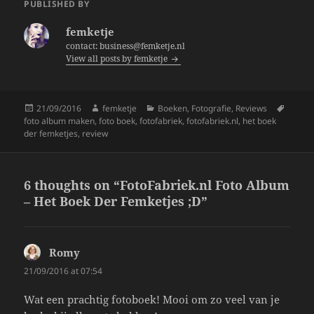
e
er
re
PUBLISHED BY
b
femketje
o
contact: business@femketje.nl
View all posts by femketje
o
k
Posted
Author
Categories
Tags
21/09/2016
femketje
Boeken
,
Fotografie
,
Reviews
on
foto album maken
,
foto boek
,
fotofabriek
,
fotofabriek.nl
,
het boek
der femketjes
,
review
6 thoughts on “FotoFabriek.nl Foto Album
– Het Boek Der Femketjes ;D”
Romy
says:
21/09/2016 at 07:54
Wat een prachtig fotoboek! Mooi om zo veel van je