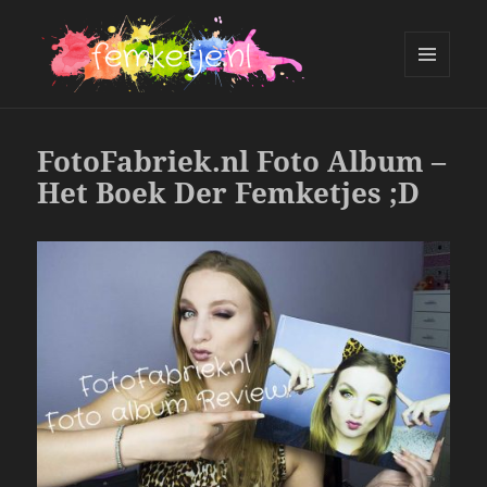
MENU
AND
femketje.nl
WIDGETS
FotoFabriek.nl Foto Album –
Het Boek Der Femketjes ;D