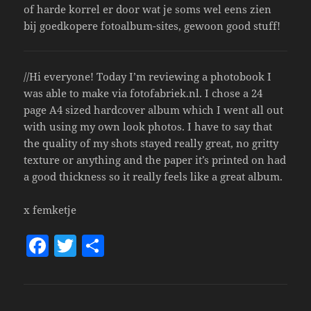
of harde korrel er door wat je soms wel eens zien
bij goedkopere fotoalbum-sites, gewoon good stuff!
//Hi everyone! Today I’m reviewing a photobook I
was able to make via fotofabriek.nl. I chose a 24
page A4 sized hardcover album which I went all out
with using my own look photos. I have to say that
the quality of my shots stayed really great, no gritty
texture or anything and the paper it’s printed on had
a good thickness so it really feels like a great album.
x femketje
F
T
S
a
w
h
c
itt
a