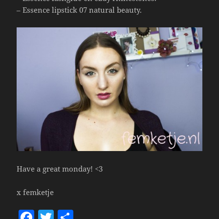
– Essence lipstick 07 natural beauty.
Have a great monday! <3
x femketje
F
T
S