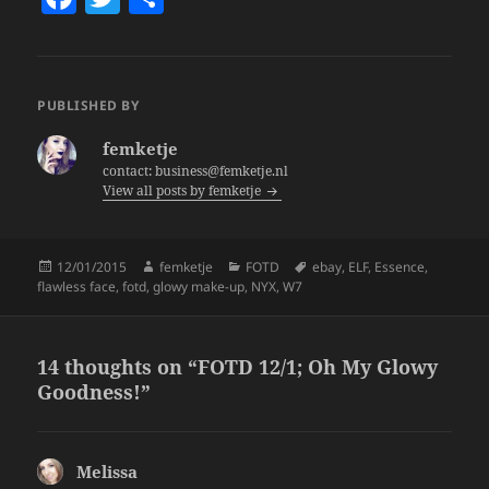
a
w
h
c
itt
a
e
er
re
PUBLISHED BY
b
femketje
o
contact: business@femketje.nl
View all posts by femketje
o
k
Posted
Author
Categories
Tags
12/01/2015
femketje
FOTD
ebay
,
ELF
,
Essence
,
on
flawless face
,
fotd
,
glowy make-up
,
NYX
,
W7
14 thoughts on “FOTD 12/1; Oh My Glowy
Goodness!”
Melissa
says: