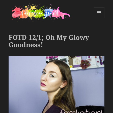
MENU
AND
femketje.nl
WIDGETS
FOTD 12/1; Oh My Glowy
Goodness!