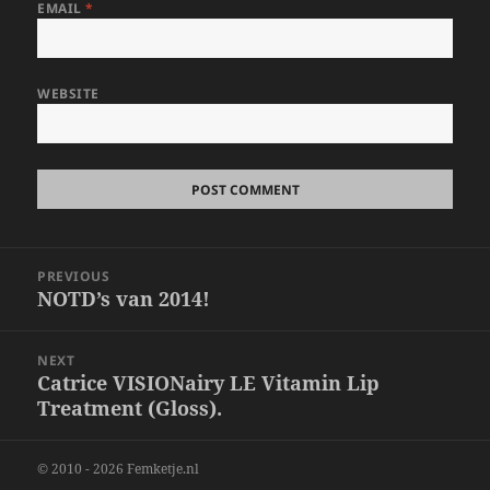
EMAIL
*
WEBSITE
Post
PREVIOUS
navigation
NOTD’s van 2014!
Previous
post:
NEXT
Catrice VISIONairy LE Vitamin Lip
Next
Treatment (Gloss).
post:
© 2010 - 2026 Femketje.nl