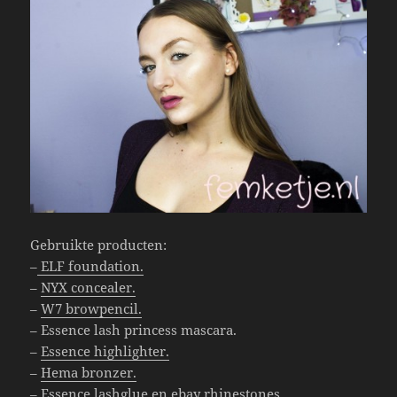
Gebruikte producten:
–
ELF foundation.
–
NYX concealer.
–
W7 browpencil.
– Essence lash princess mascara.
–
Essence highlighter.
–
Hema bronzer.
– Essence lashglue en ebay rhinestones.