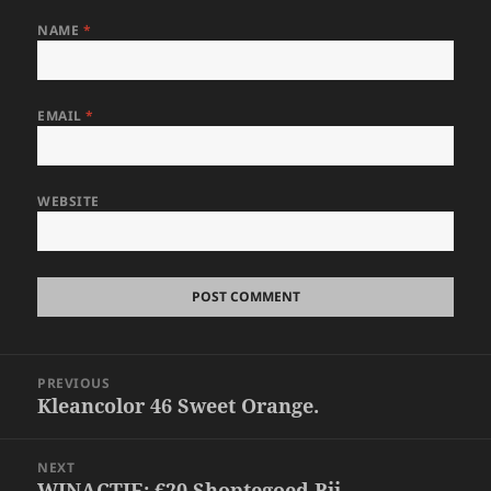
NAME
*
EMAIL
*
WEBSITE
Post
PREVIOUS
navigation
Kleancolor 46 Sweet Orange.
Previous
post:
NEXT
WINACTIE: €20 Shoptegoed Bij
Next