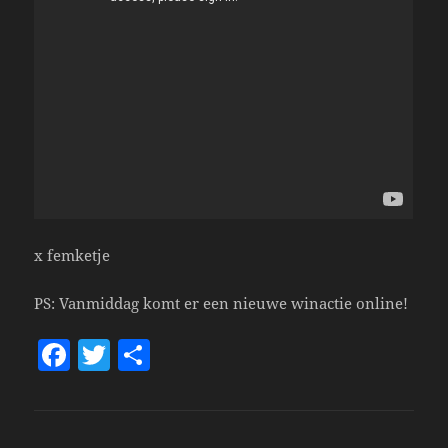
x femketje
PS: Vanmiddag komt er een nieuwe winactie online!
F
T
S
a
w
h
c
itt
a