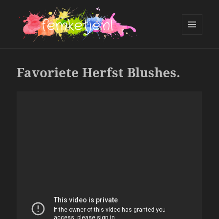
MENU
AND
femketje.nl
WIDGETS
Favoriete Herfst Blushes.