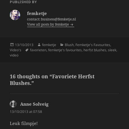
e
er
re
PUBLISHED BY
b
femketje
o
contact: business@femketje.nl
View all posts by femketje
o
k
Posted
Author
Categories
13/10/2013
femketje
Blush
,
Femketje's Favourites
,
on
Tags
Video's
favorieten
,
femketje's favourites
,
herfst blushes
,
sleek
,
video
16 thoughts on “Favoriete Herfst
Blushes.”
Anne Solveig
says:
13/10/2013 at 07:58
Leuk filmpje!