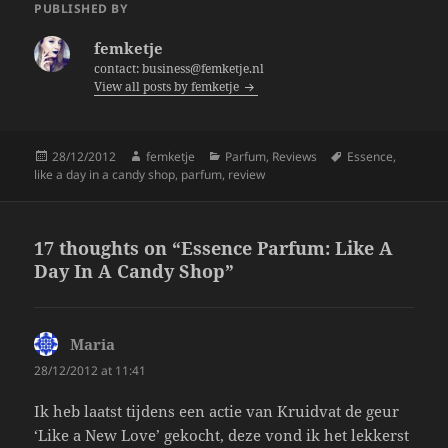
e
er
re
PUBLISHED BY
b
femketje
o
contact: business@femketje.nl
View all posts by femketje
o
k
Posted
Author
Categories
Tags
28/12/2012
femketje
Parfum
,
Reviews
Essence
,
on
like a day in a candy shop
,
parfum
,
review
17 thoughts on “Essence Parfum: Like A
Day In A Candy Shop”
Maria
says:
28/12/2012 at 11:41
Ik heb laatst tijdens een actie van Kruidvat de geur
‘Like a New Love’ gekocht, deze vond ik het lekkerst