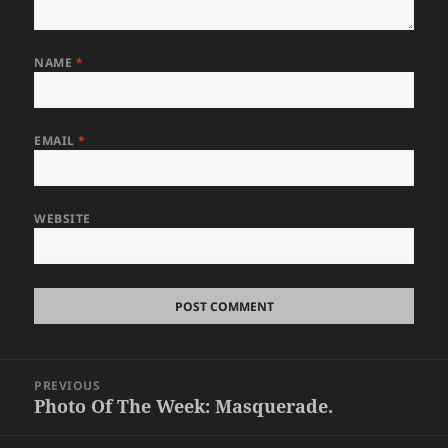
NAME
*
EMAIL
*
WEBSITE
Post
PREVIOUS
navigation
Photo Of The Week: Masquerade.
Previous
post: