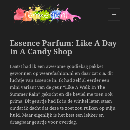
MENU
AND
femketje.nl
WIDGETS
Essence Parfum: Like A Day
In A Candy Shop
Laatst had ik een awesome goodiebag pakket
gewonnen op
wearefashion.nl
en daar zat o.a. dit
luchtje van Essence in. Ik had zelf al eerder een
mini variant van de geur “Like A Walk In The
Summer Rain” gekocht en die beviel me toen ook
prima. Dit geurtje had ik in de winkel laten staan
omdat ik dacht dat deze te zoet zou ruiken op mijn
huid. Maar eigenlijk is het best een lekker en
draagbaar geurtje voor overdag.