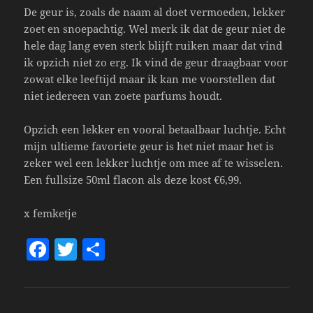
De geur is, zoals de naam al doet vermoeden, lekker
zoet en snoepachtig. Wel merk ik dat de geur niet de
hele dag lang even sterk blijft ruiken maar dat vind
ik opzich niet zo erg. Ik vind de geur draagbaar voor
zowat elke leeftijd maar ik kan me voorstellen dat
niet iedereen van zoete parfums houdt.
Opzich een lekker en vooral betaalbaar luchtje. Echt
mijn ultieme favoriete geur is het niet maar het is
zeker wel een lekker luchtje om mee af te wisselen.
Een fullsize 50ml flacon als deze kost €6,99.
x femketje
F
T
S
a
w
h
c
itt
a