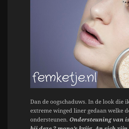
Dan de oogschaduws. In de look die i
extreme winged liner gedaan welke 
ondersteunen.
Ondersteuning van is
bij deze 2 mono’s krijg. An sich zij