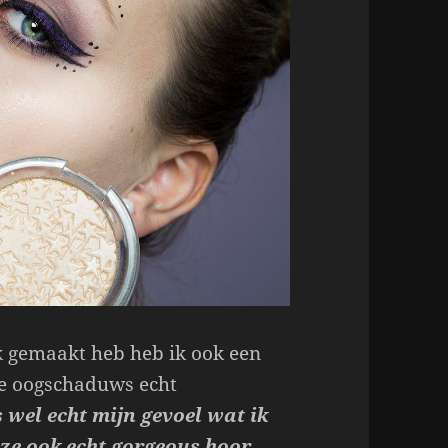
k gemaakt heb heb ik ook een
de oogschaduws echt
 wel echt mijn gevoel wat ik
n ze ook echt gorgeous hoor,