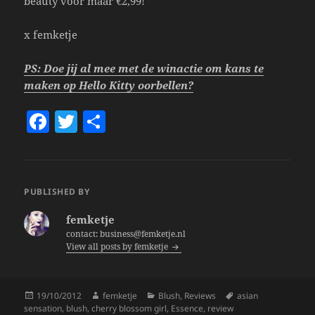
beauty voor maar €2,99!
x femketje
PS: Doe jij al mee met de winactie om kans te
maken op Hello Kitty oorbellen?
F
T
S
a
w
h
c
itt
a
e
er
re
PUBLISHED BY
b
femketje
o
contact: business@femketje.nl
View all posts by femketje
o
k
Posted
Author
Categories
Tags
19/10/2012
femketje
Blush
,
Reviews
asian
on
sensation
,
blush
,
cherry blossom girl
,
Essence
,
review