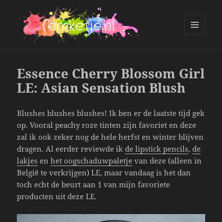
MENU
AND
femketje.nl
WIDGETS
Essence Cherry Blossom Girl
LE: Asian Sensation Blush
Blushes blushes blushes! Ik ben er de laatste tijd gek
op. Vooral peachy roze tinten zijn favoriet en deze
zal ik ook zeker nog de hele herfst en winter blijven
dragen. Al eerder reviewde ik
de lipstick pencils
,
de
lakjes
en
het oogschaduwpaletje
van deze (alleen in
België te verkrijgen) LE, maar vandaag is het dan
toch echt de beurt aan 1 van mijn favoriete
producten uit deze LE.