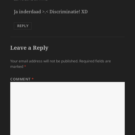
Ja inderdaad >.< Discriminatie! XD
REPLY
Leave a Reply
Your email address will not be published.
Required fields are
marked
*
COMMENT
*