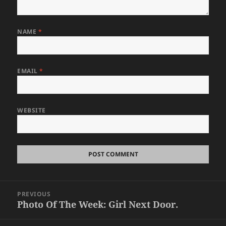
NAME
*
EMAIL
*
WEBSITE
Post
PREVIOUS
navigation
Photo Of The Week: Girl Next Door.
Previous
post: