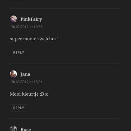
PinkFairy
says:
19/10/2012 at 16:58
super mooie swatches!
REPLY
Jana
says:
19/10/2012 at 18:01
Mooi kleurtje :D x
REPLY
Rose
says: