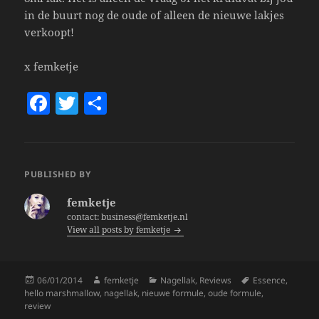
in de buurt nog de oude of alleen de nieuwe lakjes
verkoopt!
x femketje
F
T
S
a
w
h
c
itt
a
e
er
re
PUBLISHED BY
b
femketje
o
contact: business@femketje.nl
View all posts by femketje
o
k
Posted
Author
Categories
Tags
06/01/2014
femketje
Nagellak
,
Reviews
Essence
,
on
hello marshmallow
,
nagellak
,
nieuwe formule
,
oude formule
,
review