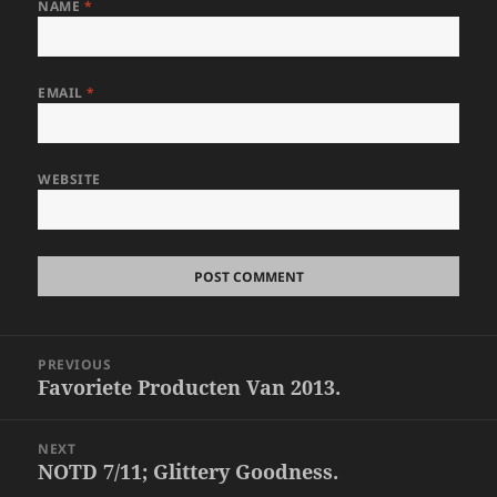
NAME
*
EMAIL
*
WEBSITE
Post
PREVIOUS
navigation
Favoriete Producten Van 2013.
Previous
post:
NEXT
NOTD 7/11; Glittery Goodness.
Next