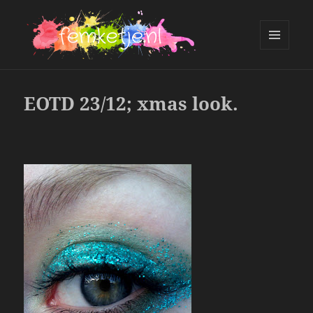
MENU
AND
femketje.nl
WIDGETS
EOTD 23/12; xmas look.