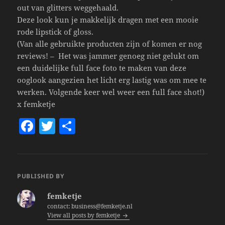
out van glitters weggehaald.
Deze look kun je makkelijk dragen met een mooie
rode lipstick of gloss.
(Van alle gebruikte producten zijn of komen er nog
reviews! – Het was jammer genoeg niet gelukt om
een duidelijke full face foto te maken van deze
ooglook aangezien het licht erg lastig was om mee te
werken. Volgende keer wel weer een full face shot!)
x femketje
F
T
S
a
w
h
c
itt
a
e
er
re
PUBLISHED BY
b
femketje
o
contact: business@femketje.nl
View all posts by femketje
o