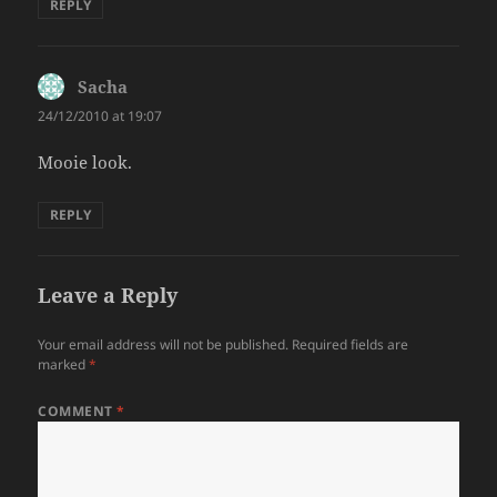
REPLY
Sacha
says:
24/12/2010 at 19:07
Mooie look.
REPLY
Leave a Reply
Your email address will not be published.
Required fields are
marked
*
COMMENT
*