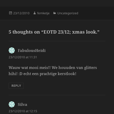
k
Posted
Author
Categories
23/12/2010
femketje
Uncategorized
on
5 thoughts on “EOTD 23/12; xmas look.”
FabulousHeidi
says:
23/12/2010 at 11:31
Wauw wat mooi meis!! We houuden van glitters
hihi! :D echt een prachtige kerstlook!
REPLY
Silva
says:
23/12/2010 at 12:15