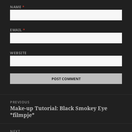
NAME
*
EMAIL
*
WEBSITE
Post
PREVIOUS
navigation
Make-up Tutorial: Black Smokey Eye
Previous
*filmpje*
post:
NEXT