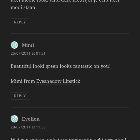
mooi staan!
REPLY
Mimi
says:
25/07/2011 at 01:51
Beautiful look! green looks fantastic on you!
Mimi from
Eyeshadow Lipstick
REPLY
Evelien
says:
29/07/2011 at 11:36
Wat een mooie look, je wimpers zijn echt prachtig!!