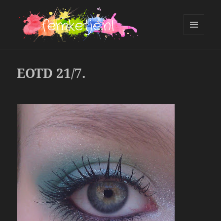
MENU
AND
femketje.nl
WIDGETS
EOTD 21/7.