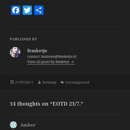
F
T
S
a
w
h
c
itt
a
e
er
re
PUBLISHED BY
b
femketje
o
contact: business@femketje.nl
View all posts by femketje
o
k
Posted
Author
Categories
21/07/2011
femketje
Uncategorized
on
14 thoughts on “EOTD 21/7.”
Amber
says: