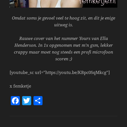
Omdat soms je gevoel veel te hoog zit, en dit je enige
uitweg is.
Rauwe cover van het nummer Yours van Ella
Henderson. I
n 1x opgenomen met m’n gsm, lekker
crappy maar moet nog steeds een profi microfoon
scoren ;)
[youtube_sc url=”https://youtu.be/KBpc0SqMkcg”]
x femketje
F
T
S
a
w
h
c
itt
a