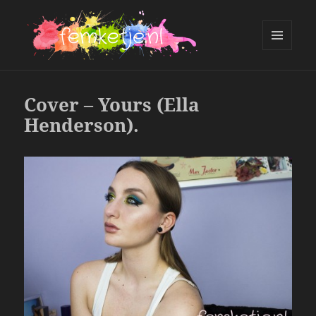
MENU
AND
femketje.nl
WIDGETS
Cover – Yours (Ella
Henderson).