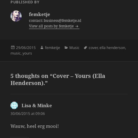
e
er
re
PUBLISHED BY
b
femketje
o
contact: business@femketje.nl
View all posts by femketje
o
k
Posted
Author
Categories
Tags
29/06/2015
femketje
Music
cover
,
ella henderson
,
on
music
,
yours
5 thoughts on “Cover – Yours (Ella
Henderson).”
Lisa & Minke
says:
30/06/2015 at 09:06
Wauw, heel erg mooi!