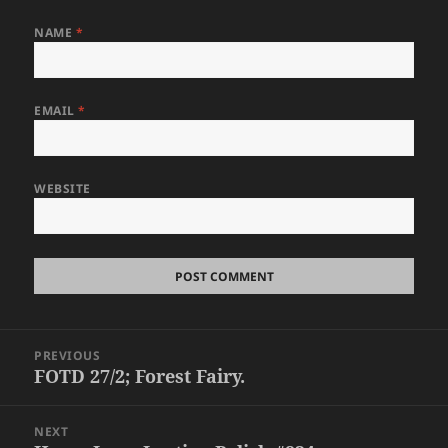
NAME
*
EMAIL
*
WEBSITE
Post
PREVIOUS
navigation
FOTD 27/2; Forest Fairy.
Previous
post:
NEXT