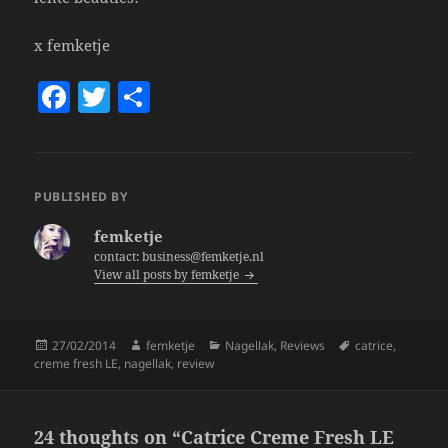
x femketje
F
T
S
a
w
h
c
itt
a
e
er
re
PUBLISHED BY
b
femketje
o
contact: business@femketje.nl
View all posts by femketje
o
k
Posted
Author
Categories
Tags
27/02/2014
femketje
Nagellak
,
Reviews
catrice
,
on
creme fresh LE
,
nagellak
,
review
24 thoughts on “Catrice Creme Fresh LE