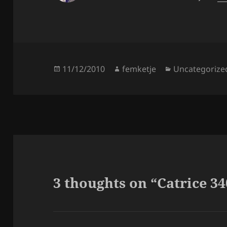
Posted
Author
Categories
11/12/2010
femketje
Uncategorize
on
3 thoughts on “Catrice 34