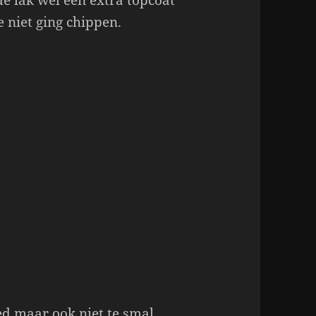
e lak wel een extra topcoat
 niet ging chippen.
ed maar ook niet te smal,