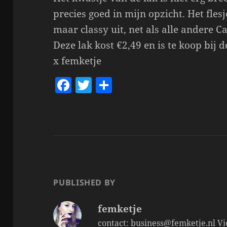
precies goed in mijn opzicht. Het flesje
maar classy uit, net als alle andere Ca
Deze lak kost €2,49 en is te koop bij d
x femketje
F
T
S
a
w
h
c
itt
a
e
er
re
b
o
o
PUBLISHED BY
k
femketje
contact: business@femketje.nl
Vi