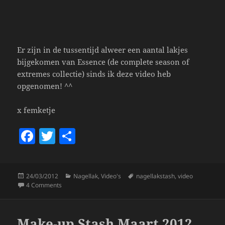
Er zijn in de tussentijd alweer een aantal lakjes
bijgekomen van Essence (de complete season of
extremes collectie) sinds ik deze video heb
opgenomen! ^^
x femketje
F
T
S
a
w
h
c
itt
a
Posted
Categories
Tags
24/03/2012
Nagellak
,
Video's
nagellakstash
,
video
e
er
re
on
on Nailpolish Stash Maart 2012 *filmpje*
4 Comments
b
o
Make-up Stash Maart 2012