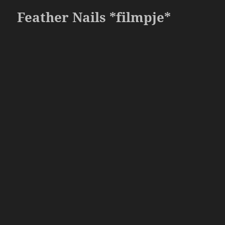
o
Feather Nails *filmpje*
o
k