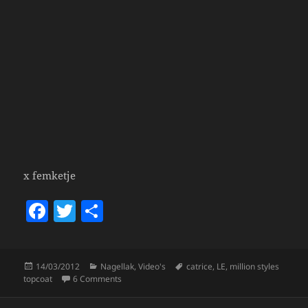
x femketje
F
T
S
a
w
h
c
itt
a
Posted
Categories
Tags
14/03/2012
Nagellak
,
Video's
catrice
,
LE
,
million styles
e
er
re
on
on Catrice Million Styles Effect Topcoat *filmpje*
topcoat
6 Comments
b