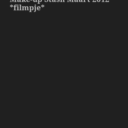
o
*filmpje*
k