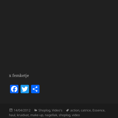
x femketje
F
T
S
a
w
h
c
itt
a
Posted
Categories
Tags
14/04/2012
Shoplog
,
Video's
action
,
catrice
,
Essence
,
e
er
re
on
haul
,
kruidvat
,
make-up
,
nagellak
,
shoplog
,
video