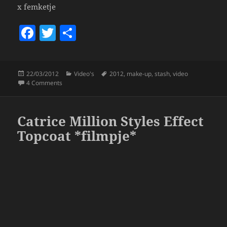
x femketje
F
T
S
a
w
h
c
itt
a
Posted
Categories
Tags
22/03/2012
Video's
2012
,
make-up
,
stash
,
video
e
er
re
on
on Make-up Stash Maart 2012 *filmpje*
4 Comments
b
o
Catrice Million Styles Effect
o
Topcoat *filmpje*
k