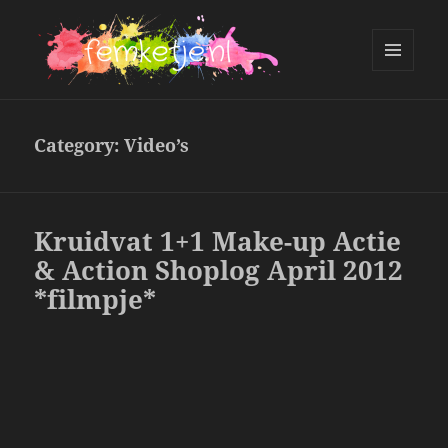
MENU
AND
femketje.nl
WIDGETS
Category:
Video’s
Kruidvat 1+1 Make-up Actie
& Action Shoplog April 2012
*filmpje*