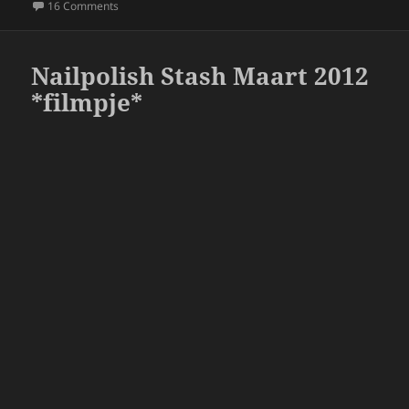
b
on Kruidvat 1+1 Make-up Actie & Action Shoplog April 20
16 Comments
o
o
Nailpolish Stash Maart 2012
k
*filmpje*