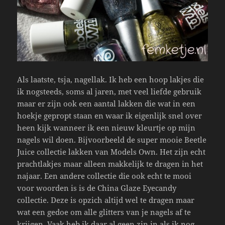
Als laatste, tsja, nagellak. Ik heb een hoop lakjes die
ik nogsteeds, soms al jaren, met veel liefde gebruik
maar er zijn ook een aantal lakken die wat in een
hoekje gepropt staan en waar ik eigenlijk snel over
heen kijk wanneer ik een nieuw kleurtje op mijn
nagels wil doen. Bijvoorbeeld de super mooie Beetle
Juice collectie lakken van Models Own. Het zijn echt
prachtlakjes maar alleen makkelijk te dragen in het
najaar. Een andere collectie die ook echt te mooi
voor woorden is is de China Glaze Eyecandy
collectie. Deze is opzich altijd wel te dragen maar
wat een gedoe om alle glitters van je nagels af te
krijgen. Vaak heb ik daar al geen zin in als ik nog