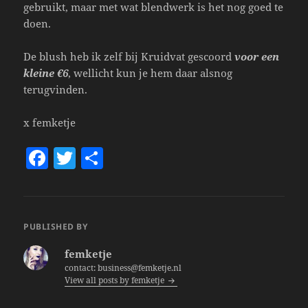
gebruikt, maar met wat blendwerk is het nog goed te
doen.
De blush heb ik zelf bij Kruidvat gescoord
voor een
kleine €6
, wellicht kun je hem daar alsnog
terugvinden.
x femketje
F
T
S
a
w
h
c
itt
a
e
er
re
PUBLISHED BY
b
femketje
o
contact: business@femketje.nl
View all posts by femketje
o