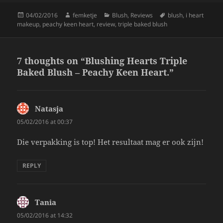
k
Posted
Author
Categories
Tags
04/02/2016
femketje
Blush
,
Reviews
blush
,
i heart
on
makeup
,
peachy keen heart
,
review
,
triple baked blush
7 thoughts on “Blushing Hearts Triple
Baked Blush – Peachy Keen Heart.”
Natasja
says:
05/02/2016 at 00:37
Die verpakking is top! Het resultaat mag er ook zijn!
REPLY
Tania
says:
05/02/2016 at 14:32