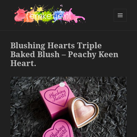
MENU
AND
femketje.nl
WIDGETS
Blushing Hearts Triple
Baked Blush – Peachy Keen
Heart.