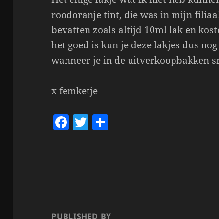
roodoranje tint, die was in mijn filiaa
bevatten zoals altijd 10ml lak en kos
het goed is kun je deze lakjes dus nog
wanneer je in de uitverkoopbakken sn
x femketje
F
T
S
a
w
h
c
itt
a
e
er
re
b
o
o
PUBLISHED BY