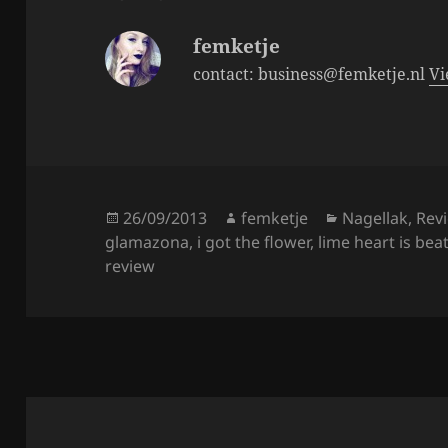
k
femketje
contact: business@femketje.nl
Vi
Posted
Author
Categories
26/09/2013
femketje
Nagellak
,
Rev
on
glamazona
,
i got the flower
,
lime heart is bea
review