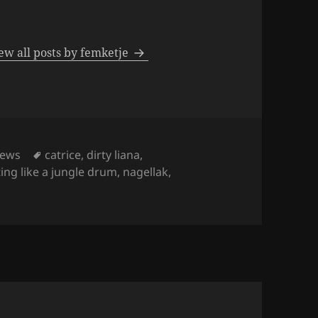
ew all posts by femketje
Tags
iews
catrice
,
dirty liana
,
ting like a jungle drum
,
nagellak
,