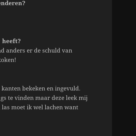
penderen?
j heeft?
d anders er de schuld van
koken!
e kanten bekeken en ingevuld.
ags te vinden maar deze leek mij
 las moet ik wel lachen want