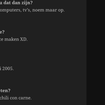
ou dat dan zijn?
computers, tv’s, noem maar op.
je?
r te maken XD.
i 2005.
eten?
chili con carne.