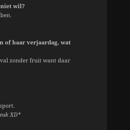
 niet wil?
bben.
jn of haar verjaardag, wat
eval zonder fruit want daar
sport.
peuk XD*