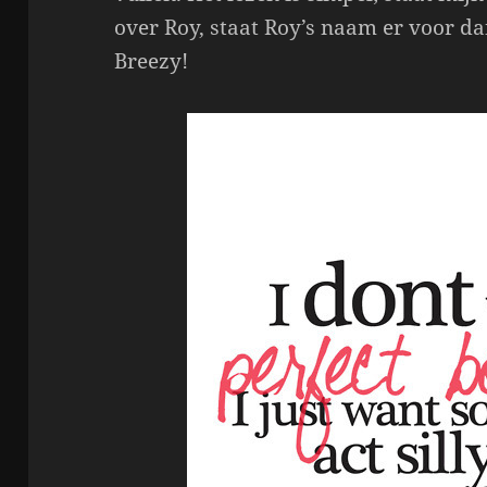
over Roy, staat Roy’s naam er voor dan
Breezy!