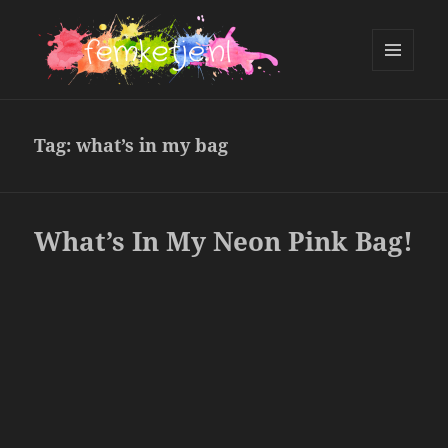
MENU
AND
femketje.nl
WIDGETS
Tag:
what’s in my bag
What’s In My Neon Pink Bag!