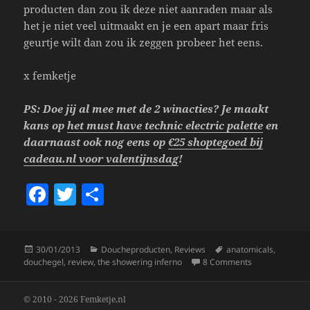
producten dan zou ik deze niet aanraden maar als
het je niet veel uitmaakt en je een apart maar fris
geurtje wilt dan zou ik zeggen probeer het eens.
x femketje
PS: Doe jij al mee met de 2 winacties? Je maakt
kans op
het must have technic electric palette
en
daarnaast ook nog eens op
€25 shoptegoed bij
cadeau.nl voor valentijnsdag
!
F
T
S
a
w
h
c
itt
a
Posted
Categories
Tags
30/01/2013
Doucheproducten
,
Reviews
anatomicals
,
e
er
re
on
on Anatomicals
douchegel
,
review
,
the showering inferno
8 Comments
b
o
© 2010 - 2026 Femketje.nl