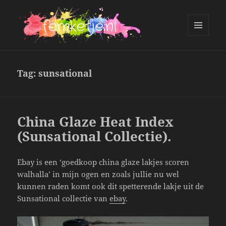
MENU
AND
femketje.nl
WIDGETS
Tag:
sunsational
China Glaze Heat Index
(Sunsational Collectie).
Ebay is een ‘goedkoop china glaze lakjes scoren
walhalla’ in mijn ogen en zoals jullie nu wel
kunnen raden komt ook dit spetterende lakje uit de
Sunsational collectie van
ebay
.