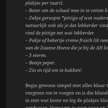
plakjes per taart).
– Boter om de schaal mee in te vetten li
– Zakje geraspte *pittige of wat ouder
natuurlijk ook als je dat lekkerder vin
vind de pittige net wat lekkerder.
– Pakje of bekertje creme fraich (ik n
van de Zaanse Hoeve die je bij de AH k
– 3 eieren.
– Beetje peper.
– Zin en tijd om te bakken!
Begin gewoon simpel met alles klaar te
vergeten toe te voegen en is die blund
in met wat boter en leg de plakjes bl
ontdooien. Verwarm je oven voor op 