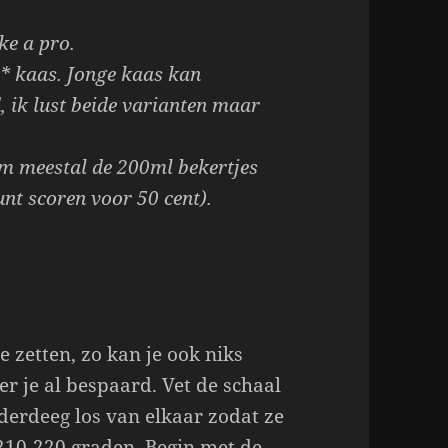
ke a pro.
e* kaas. Jonge kaas kan
d, ik lust beide varianten maar
eem meestal de 200ml bekertjes
unt scoren voor 50 cent).
 zetten, zo kan je ook niks
er je al bespaard. Vet de schaal
aderdeeg los van elkaar zodat ze
210-220 graden. Begin met de