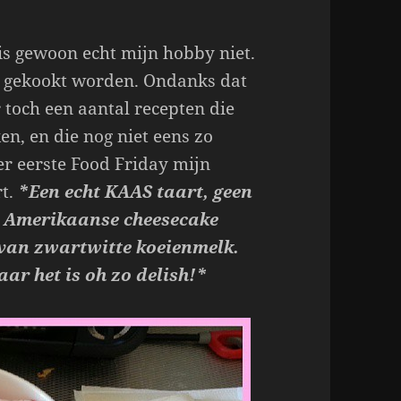
is gewoon echt mijn hobby niet.
k gekookt worden. Ondanks dat
r toch een aantal recepten die
en, en die nog niet eens zo
ler eerste Food Friday mijn
rt.
*Een echt KAAS taart, geen
e Amerikaanse cheesecake
van zwartwitte koeienmelk.
r het is oh zo delish!*