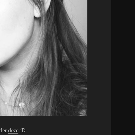
nder
deze
:D