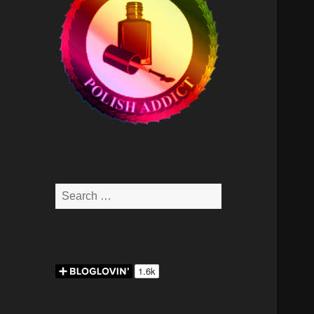
Search
for: