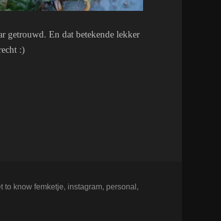
ar getrouwd. En dat betekende lekker
echt :)
-21 September 2015.
ags
t to know femketje
,
instagram
,
personal
,
w Femketje; 1-21 September 2015.