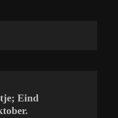
je; Eind
tober.