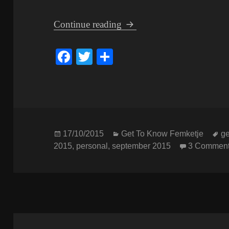
Get To Know Femketje; Ei
Continue reading
Fa
T
S
ce
wi
ha
bo
tte
re
ok
r
Posted
Categories
T
17/10/2015
Get To Know Femketje
ge
on
2015
,
personal
,
september 2015
3 Commen