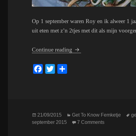
Op 1 september waren Roy en ik alweer 1 ja
uit eten met z’n 2tjes met dit als mijn voorger
Get To Know Femketje; 1
Continue reading
Fa
T
S
ce
wi
ha
bo
tte
re
ok
r
Posted
Categories
T
21/09/2015
Get To Know Femketje
ge
on
on Get To Kno
september 2015
7 Comments