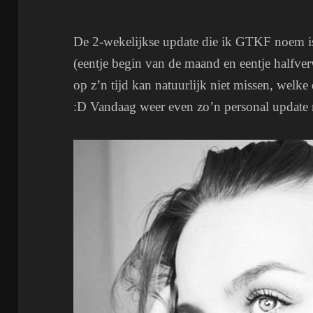
De 2-wekelijkse update die ik GTKF noem is
(eentje begin van de maand en eentje halfv
op z’n tijd kan natuurlijk niet missen, welk
:D Vandaag weer even zo’n personal update m