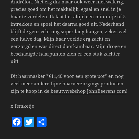
Andrélon. Niet erg dik maar ook weer niet waterig,
precies goed om het makkelijk, egaal en snel in je
haar te verdelen. Ik laat het altijd een minuutje of 5
intrekken en spoel het daarna goed uit. Naderhand
blijft de geur echt nog super lang hangen, zeker wel
een halve dag. Mijn haar voelde erg zacht en
verzorgd en was direct doorkambaar. Mijn droge en
beschadigde haarpunten zien er een stuk zachter
uit!
Dit haarmasker *€11,40 voor een grote pot* en nog
veel meer andere fijne haarverzorgings producten
zijn te koop in de
beautywebshop JohnBeerens.com
!
x femketje
F
T
S
a
w
h