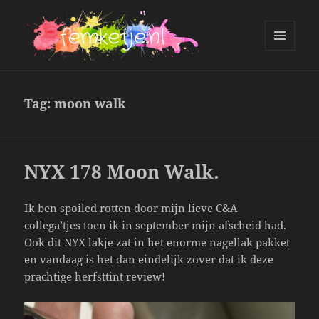
MENU
AND
femketje.nl
WIDGETS
Tag:
moon walk
NYX 178 Moon Walk.
Ik ben spoiled rotten door mijn lieve C&A
collega’tjes toen ik in september mijn afscheid had.
Ook dit NYX lakje zat in het enorme nagellak pakket
en vandaag is het dan eindelijk zover dat ik deze
prachtige herfsttint review!