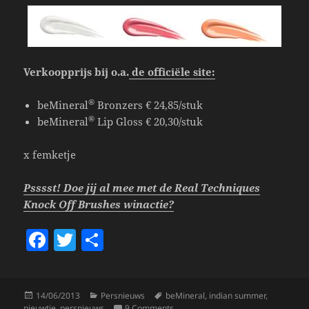
Verkoopprijs bij o.a.
de officiële
site
:
®
beMineral
Bronzers € 24,85/stuk
®
beMineral
Lip Gloss € 20,30/stuk
x femketje
Psssst! Doe jij al mee met de Real Techniques
Knock Off Brushes winactie?
F
T
S
a
w
h
c
itt
a
Posted
Categories
Tags
14/06/2013
Persnieuws
beMineral
,
indian summer
,
e
er
re
on
on Nieuwtje! Mineral Indian Summe
nieuwtje
,
persnieuws
9 Comments