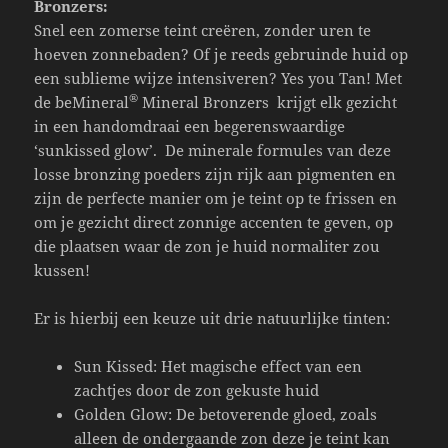
Bronzers:
Snel een zomerse teint creëren, zonder uren te
hoeven zonnebaden? Of je reeds gebruinde huid op
een sublieme wijze intensiveren? Yes you Tan! Met
®
de beMineral
Mineral Bronzers krijgt elk gezicht
in een handomdraai een begerenswaardige
‘sunkissed glow’. De minerale formules van deze
losse bronzing poeders zijn rijk aan pigmenten en
zijn de perfecte manier om je teint op te frissen en
om je gezicht direct zonnige accenten te geven, op
die plaatsen waar de zon je huid normaliter zou
kussen!
Er is hierbij een keuze uit drie natuurlijke tinten:
Sun Kissed: Het magische effect van een
zachtjes door de zon gekuste huid
Golden Glow: De betoverende gloed, zoals
alleen de ondergaande zon deze je teint kan