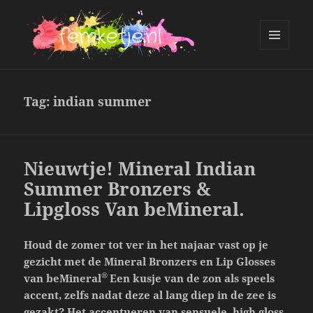
MENU
AND
femketje.nl
WIDGETS
Tag:
indian summer
Nieuwtje! Mineral Indian
Summer Bronzers &
Lipgloss Van beMineral.
Houd de zomer tot ver in het najaar vast op je
gezicht met de Mineral Bronzers en Lip Glosses
®
van beMineral
Een kusje van de zon als speels
accent, zelfs nadat deze al lang diep in de zee is
gezakt? Het accentueren van sensuele, high gloss