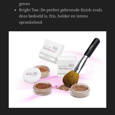
geven
Bright Tan: De perfect gebronsde finish zoals
deze bedoeld is, fris, helder en intens
sprankelend