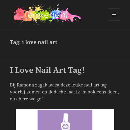
MENU
AND
femketje.nl
WIDGETS
Tag:
i love nail art
I Love Nail Art Tag!
Bij
Ramona
zag ik laatst deze leuke nail art tag
voorbij komen en ik dacht: laat ik ‘m ook eens doen,
dus here we go!