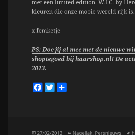
met een limited edition. W.I.C. by He
kleuren die onze mooie wereld rijk is.
x femketje
PS: Doe jij al mee met de nieuwe w
shoptegoed bij haarshop.nl! De acti
2013.
F
T
S
a
w
h
c
itt
a
e
er
re
b
Posted
Categories
T
27/02/2013
Nagellak
,
Persnieuws
h