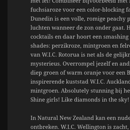
met lef! Combineer bijvoorbeeld met 
fuchsiaroze voor een color-blocking f
Dunedin is een volle, romige peachy 
luchten wanneer de zon onder gaat. H
cocktails en daar hoort een smashing o
shades: perzikroze, mintgroen en felr
van W.I.C. Rotorua is net als de geli
mysterieus. Overrompel jezelf en and
diep groen of warm oranje voor een B
inspirerende kuststad W.I.C. Auckland
mintgroen. Absolutely stunning bij he
Shine girls! Like diamonds in the sky!
In Natural New Zealand kan een nude 
ontbreken. W.I.C. Wellington is zacht, 