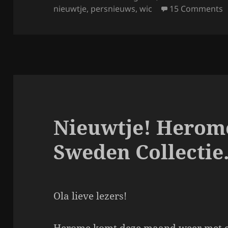
o
on
o
nieuwtje
,
persnieuws
,
wic
15 Comments
o
k
Nieuwtje! Herome
Sweden Collectie
Ola lieve lezers!