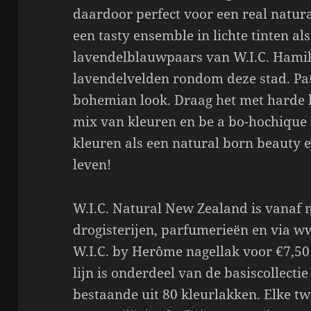
daardoor perfect voor een real natur
een tasty ensemble in lichte tinten al
lavendelblauwpaars van W.I.C. Hamilt
lavendelvelden rondom deze stad. Pa
bohemian look. Draag het met harde k
mix van kleuren en be a bo-hochique 
kleuren als een natural born beauty e
leven!
W.I.C. Natural New Zealand is vanaf m
drogisterijen, parfumerieën en via w
W.I.C. by Herôme nagellak voor €7,50
lijn is onderdeel van de basiscollecti
bestaande uit 80 kleurlakken. Elke t