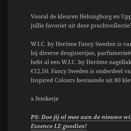
Vooral de kleuren Helsingborg en Upp
jullie favoriet uit deze prachtcollectie
W.I.C. by Herôme Fancy Sweden is van
bij diverse drogisterijen, parfumeri
hebt al een W.I.C. by Herôme nagella
€12,50. Fancy Sweden is onderdeel va
Inspired Colours bestaande uit 80 kl
x femketje
PS: Doe jij al mee aan de nieuwe w
Essence LE goodies!