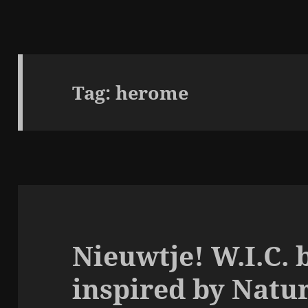
Tag:
herome
Nieuwtje! W.I.C.
inspired by Natu