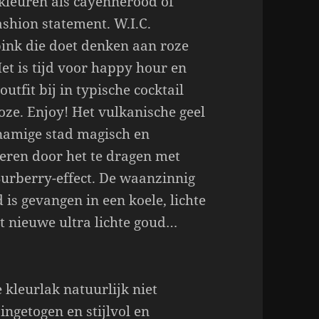
kleuren als cayennerood of
ashion statement. W.I.C.
pink die doet denken aan roze
et is tijd voor happy hour en
utfit bij in typische cocktail
oze. Enjoy! Het vulkanische geel
jknamige stad magisch en
eren door het te dragen met
urberry-effect. De waanzinnig
 is gevangen in een koele, lichte
t nieuwe ultra lichte goud…
kleurlak natuurlijk niet
ingetogen en stijlvol en