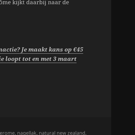
rôme kijkt daarbij naar de
inactie? Je maakt kans op €45
e loopt tot en met 3 maart
ags
erome
,
nagellak
,
natural new zealand
,