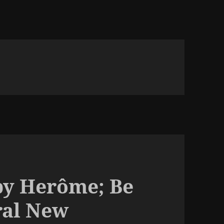
 by Herôme; Be
ral New