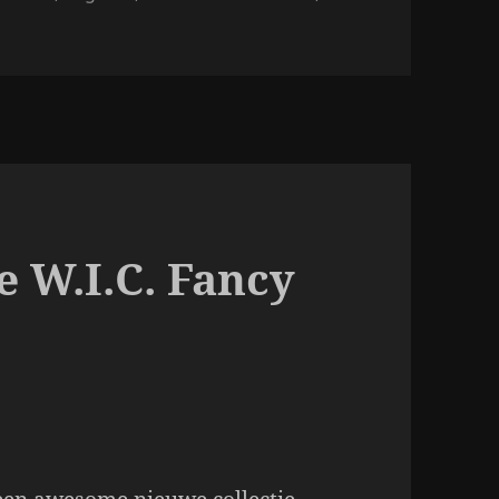
n Nieuwtje! W.I.C. by Herôme; Be inspired by Natural New Z
 W.I.C. Fancy
.