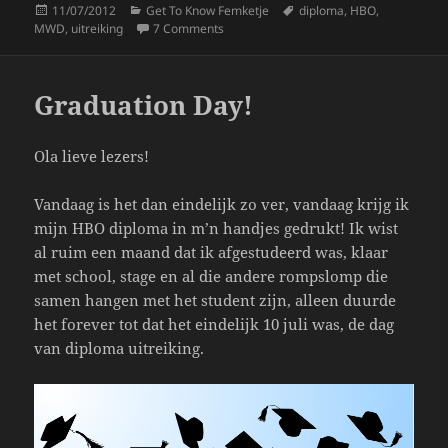
Posted
Categories
Tags
11/07/2012
Get To Know Femketje
diploma
,
HBO
,
e
er
re
on
on Diploma Uitreiking :3
MWD
,
uitreiking
7 Comments
b
o
Graduation Day!
o
k
Ola lieve lezers!
Vandaag is het dan eindelijk zo ver, vandaag krijg ik
mijn HBO diploma in m’n handjes gedrukt! Ik wist
al ruim een maand dat ik afgestudeerd was, klaar
met school, stage en al die andere rompslomp die
samen hangen met het student zijn, alleen duurde
het forever tot dat het eindelijk 10 juli was, de dag
van diploma uitreiking.