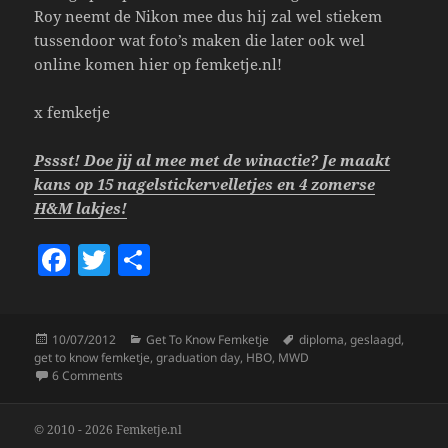
Roy neemt de Nikon mee dus hij zal wel stiekem
tussendoor wat foto’s maken die later ook wel
online komen hier op femketje.nl!
x femketje
Pssst! Doe jij al mee met de winactie? Je maakt
kans op 15 nagelstickervelletjes en 4 zomerse
H&M lakjes!
F
T
S
a
w
h
c
itt
a
Posted
Categories
Tags
10/07/2012
Get To Know Femketje
diploma
,
geslaagd
,
e
er
re
on
get to know femketje
,
graduation day
,
HBO
,
MWD
b
on Graduation Day!
6 Comments
o
© 2010 - 2026 Femketje.nl