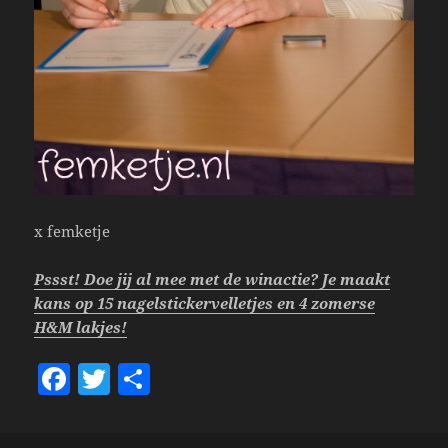
x femketje
Pssst! Doe jij al mee met de winactie? Je maakt
kans op 15 nagelstickervelletjes en 4 zomerse
H&M lakjes!
F
T
S
a
w
h
c
itt
a