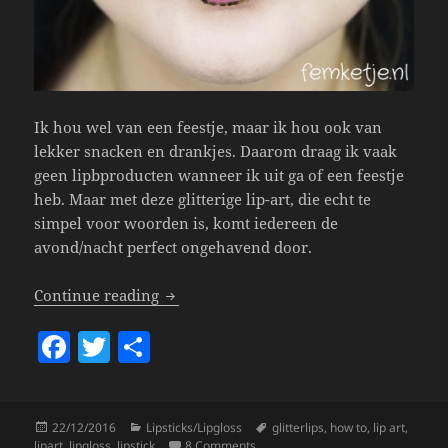
Ik hou wel van een feestje, maar ik hou ook van
lekker snacken en drankjes. Daarom draag ik vaak
geen lipbproducten wanneer ik uit ga of een feestje
heb. Maar met deze glitterige lip-art, die echt te
simpel voor woorden is, komt iedereen de
avond/nacht perfect ongehavend door.
Quick & Easy Party Lips!
Continue reading
F
T
S
a
w
h
c
itt
a
Posted
Categories
Tags
22/12/2016
Lipsticks/Lipgloss
glitterlips
,
how to
,
lip art
,
e
er
re
on
on Quick & Easy Party Lips!
lipart
,
lipgloss
,
lipstick
8 Comments