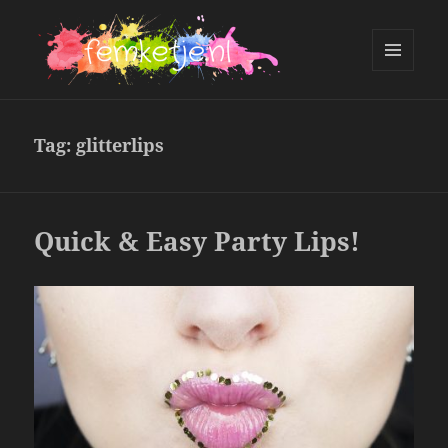
MENU
AND
femketje.nl
WIDGETS
Tag:
glitterlips
Quick & Easy Party Lips!