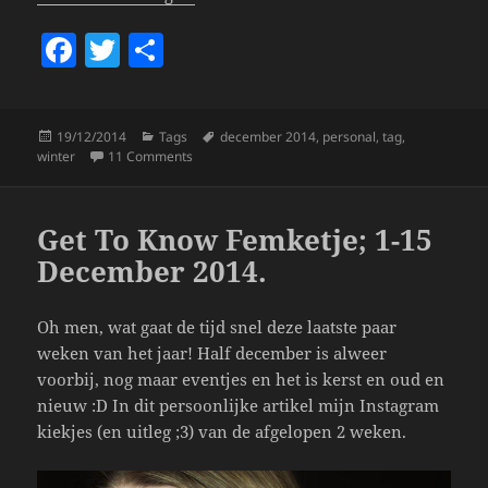
F
T
S
a
w
h
c
itt
a
Posted
Categories
Tags
19/12/2014
Tags
december 2014
,
personal
,
tag
,
e
er
re
on
on
De December 2014 Tag!
winter
11 Comments
b
o
Get To Know Femketje; 1-15
o
December 2014.
k
Oh men, wat gaat de tijd snel deze laatste paar
weken van het jaar! Half december is alweer
voorbij, nog maar eventjes en het is kerst en oud en
nieuw :D In dit persoonlijke artikel mijn Instagram
kiekjes (en uitleg ;3) van de afgelopen 2 weken.