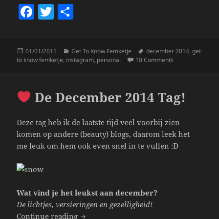
F
T
S
a
w
h
c
itt
a
Posted
Categories
Tags
01/01/2015
Get To Know Femketje
december 2014
,
get
e
er
re
on
on Get To Know 
to know femketje
,
instagram
,
personal
10 Comments
b
o
De December 2014 Tag!
o
k
Deze tag heb ik de laatste tijd veel voorbij zien
komen op andere (beauty) blogs, daarom leek het
me leuk om hem ook even snel in te vullen :D
Wat vind je het leukst aan december?
De lichtjes, versieringen en gezelligheid!
De December 2014 Tag!
Continue reading