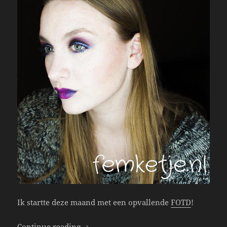
Ik startte deze maand met een opvallende
FOTD
!
Get To Know Femketje; 1-15 December 2
Continue reading